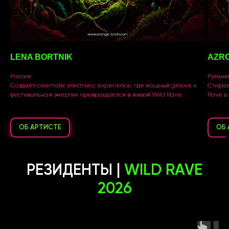
LENA BORTNIK
AZR
Россия
Румын
Создаёт cinematic electronic experience, где мощный groove и
Стирае
фестивальная энергия превращаются в живой Wild Rave.
Rave в
ОБ АРТИСТЕ
ОБ 
РЕЗИДЕНТЫ |
WILD RAVE
2026