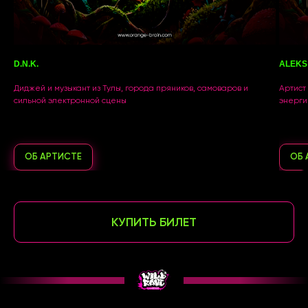
D.N.K.
ALEKS
Диджей и музыкант из Тулы, города пряников, самоваров и
Артист
сильной электронной сцены
энерги
ОБ АРТИСТЕ
ОБ 
КУПИТЬ БИЛЕТ